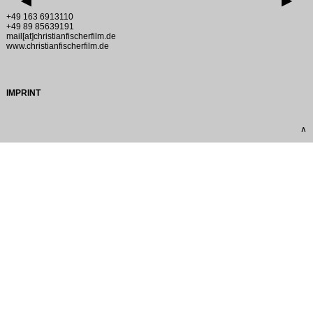
▶
▶
+49 163 6913110
+49 89 85639191
mail[at]christianfischerfilm.de
www.christianfischerfilm.de
IMPRINT
∧